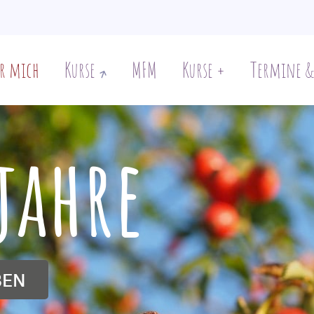
r mich
Kurse
MFM
Kurse +
Termine &
jahre
BEN